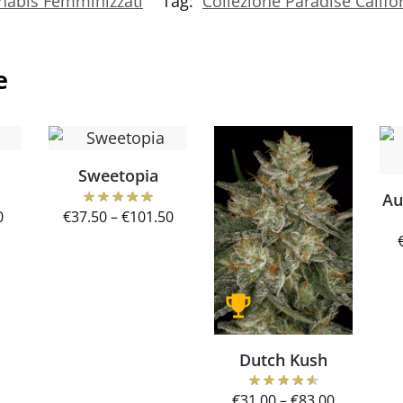
nabis Femminizzati
Tag:
Collezione Paradise Califo
e
Sweetopia
Au
0
€
37.50
–
€
101.50
Dutch Kush
€
31.00
–
€
83.00