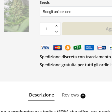
Seeds
Agg
Spedizione discreta con tracciamento
Spedizione gratuita per tutti gli ordini
Descrizione
Reviews
7
rido a predominanza indica (80%) che offre una produ