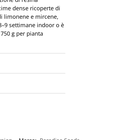
 cime dense ricoperte di
o di limonene e mircene,
 8–9 settimane indoor o è
 750 g per pianta