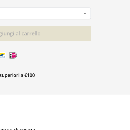
iungi al carrello
 superiori a €100
zione di resina