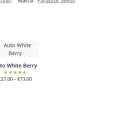
rnian
Marca:
Paradise Seeds
to White Berry
€
27.00
–
€
73.00