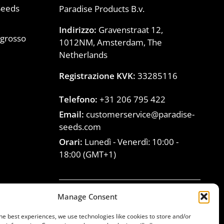
Seeds
Paradise Products B.v.
Indirizzo:
Gravenstraat 12,
ngrosso
1012NM, Amsterdam, The
)
Netherlands
Registrazione KVK:
33285116
Telefono:
+31 206 795 422
Email:
customerservice@paradise-
seeds.com
Orari:
Lunedì - Venerdì:
10:00
-
18:00
(GMT+1)
Manage Consent
Unisciti alla famiglia
he best experiences, we use technologies like cookies to store and/or