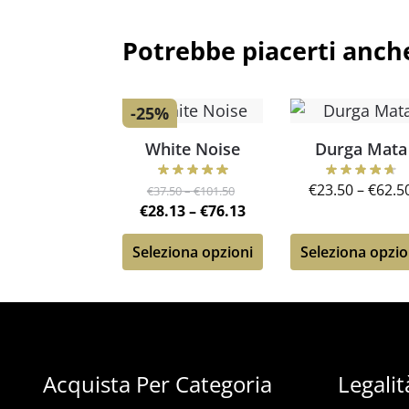
Potrebbe piacerti anch
-25%
White Noise
Durga Mata
€
23.50
–
€
62.5
€
37.50
–
€
101.50
€
28.13
–
€
76.13
Seleziona opzioni
Seleziona opzio
Acquista Per Categoria
Legalit