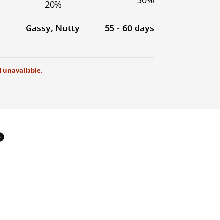
30%
20%
m
Gassy, Nutty
55 - 60 days
d unavailable.
0