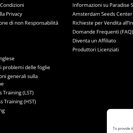
 Condizioni
Informazioni su Paradise 
lla Privacy
Amsterdam Seeds Center
one di non Responsabilità
Richieste per Vendita all’I
Domande Frequenti (FAQ
Diventa un Affiliato
a
Produttori Licenziati
inglese
i problemi delle foglie
ni generali sulla
ne
 Training (LST)
s Training (HST)
ng
To provide t