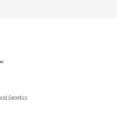
w.
nd Genetics