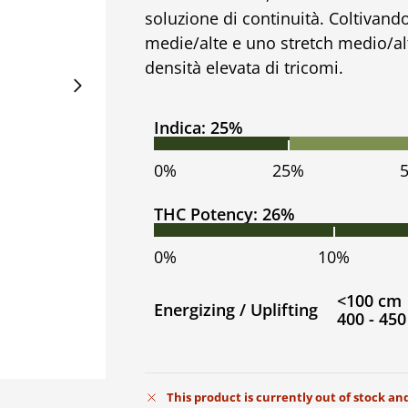
soluzione di continuità. Coltivando
medie/alte e uno stretch medio/alt
densità elevata di tricomi.
Indica: 25%
0%
25%
THC Potency: 26%
0%
10%
<100 cm
Energizing / Uplifting
400 - 45
This product is currently out of stock an