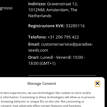
Indirizzo:
Gravenstraat 12,
ngrosso
1012NM, Amsterdam, The
)
Netherlands
Registrazione KVK:
33285116
Telefono:
+31 206 795 422
Email:
customerservice@paradise-
seeds.com
Orari:
Lunedì - Venerdì:
10:00
-
18:00
(GMT+1)
Manage Consent
Unisciti alla famiglia
he best experiences, we use technologies like cookies to store and/or
Paradise Seeds
e information. Consenting to these technologies will allow us to process
 browsing behavior or unique IDs on this site. Not consenting or
consent, may adversely affect certain features and functions.