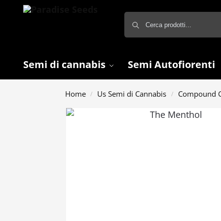
Semi di cannabis
Semi Autofiorenti
Home
Us Semi di Cannabis
Compound G
/
/