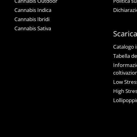
Cannabis Outdoor
Politica su
Cannabis Indica
Dichiarazi
Cannabis Ibridi
Cannabis Sativa
Scaric
Catalogo 
Tabella de
Informazio
coltivazio
Low Stress
High Stres
Lollipoppi