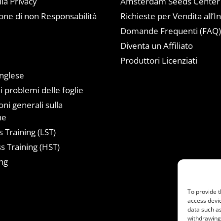
lla Privacy
Amsterdam Seeds Center
one di non Responsabilità
Richieste per Vendita all’I
Domande Frequenti (FAQ
Diventa un Affiliato
a
Produttori Licenziati
inglese
i problemi delle foglie
ni generali sulla
ne
 Training (LST)
s Training (HST)
ng
To provide t
access devic
data such as
withdrawing 