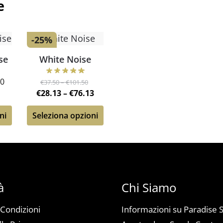
e
-25%
se
White Noise
50
€
37.50
–
€
101.50
€
28.13
–
€
76.13
ni
Seleziona opzioni
à
Chi Siamo
 Condizioni
Informazioni su Paradise 