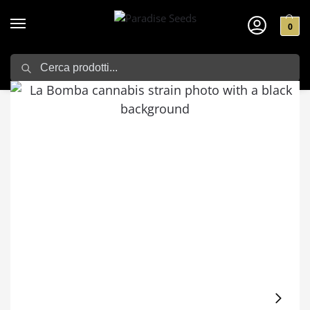
0
Search
Home
Us Semi di Cannabis
Compound Genetics
La Bomba
/
/
/