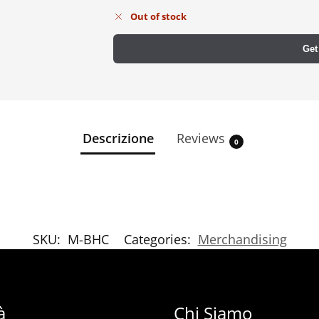
Out of stock
Get
Descrizione
Reviews
0
SKU:
M-BHC
Categories:
Merchandising
à
Chi Siamo