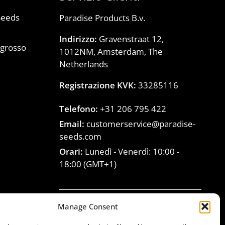
Seeds
Paradise Products B.v.
Indirizzo:
Gravenstraat 12,
ngrosso
1012NM, Amsterdam, The
)
Netherlands
Registrazione KVK:
33285116
Telefono:
+31 206 795 422
Email:
customerservice@paradise-
seeds.com
Orari:
Lunedì - Venerdì:
10:00
-
18:00
(GMT+1)
Manage Consent
Unisciti alla famiglia