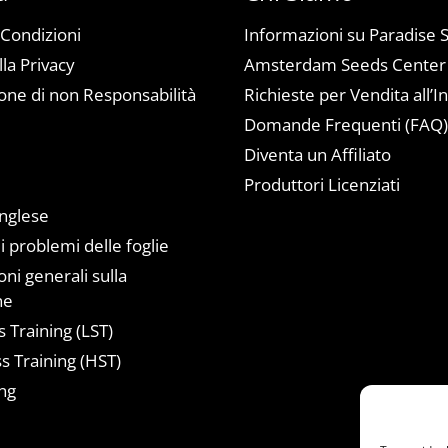
 Condizioni
Informazioni su Paradise 
lla Privacy
Amsterdam Seeds Center
one di non Responsabilità
Richieste per Vendita all’I
Domande Frequenti (FAQ
Diventa un Affiliato
a
Produttori Licenziati
inglese
i problemi delle foglie
ni generali sulla
ne
 Training (LST)
s Training (HST)
ng