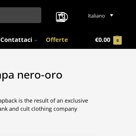
Search
Italiano
Contattaci
Offerte
€
0.00
0
apa nero-oro
pback is the result of an exclusive
ank and cult clothing company