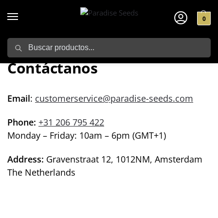
0
Search
Home
Contáctanos
/
Contáctanos
Email
:
customerservice@paradise-seeds.com
Phone:
+31 206 795 422
Monday – Friday: 10am – 6pm (GMT+1)
Address:
Gravenstraat 12, 1012NM, Amsterdam
The Netherlands