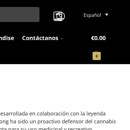
Search
Español
ndise
Contáctanos
€
0.00
0
sarrollada en colaboración con la leyenda
ong ha sido un proactivo defensor del cannabis
nta para su uso medicinal y recreativo.