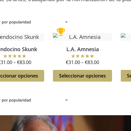
ndocino Skunk
L.A. Amnesia
€
31.00
–
€
83.00
€
31.00
–
€
83.00
eccionar opciones
Seleccionar opciones
S