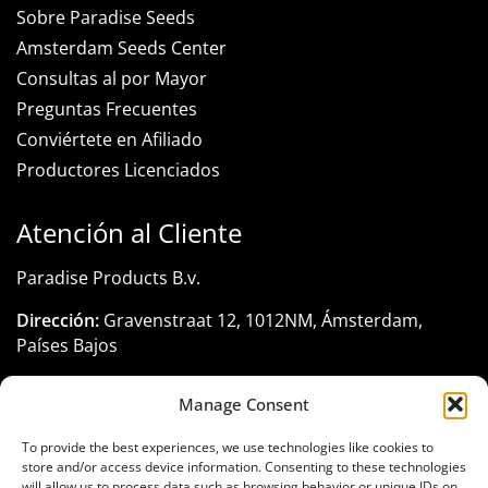
Sobre Paradise Seeds
Amsterdam Seeds Center
Consultas al por Mayor
Preguntas Frecuentes
Conviértete en Afiliado
Productores Licenciados
Atención al Cliente
Paradise Products B.v.
Dirección:
Gravenstraat 12, 1012NM, Ámsterdam,
Países Bajos
Registro KVK:
33285116
Manage Consent
Teléfono:
+31 206 795 422
To provide the best experiences, we use technologies like cookies to
Email:
customerservice@paradise-seeds.com
store and/or access device information. Consenting to these technologies
will allow us to process data such as browsing behavior or unique IDs on