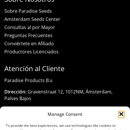
Sobre Paradise Seeds
Amsterdam Seeds Center
Consultas al por Mayor
Preguntas Frecuentes
Conviértete en Afiliado
Productores Licenciados
Atención al Cliente
Paradise Products B.v.
Dirección:
Gravenstraat 12, 1012NM, Ámsterdam,
Países Bajos
Registro KVK:
33285116
Manage Consent
Teléfono:
+31 206 795 422
To provide the best experiences, we use technologies like cookies to