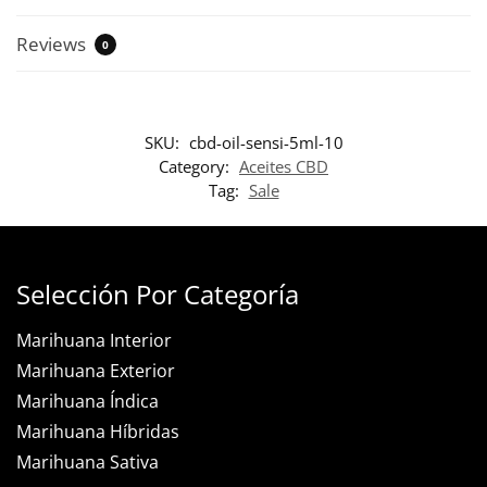
Reviews
0
SKU:
cbd-oil-sensi-5ml-10
Category:
Aceites CBD
Tag:
Sale
Selección Por Categoría
Marihuana Interior
Marihuana Exterior
Marihuana Índica
Marihuana Híbridas
Marihuana Sativa