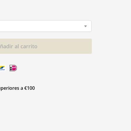
ñadir al carrito
uperiores a €100