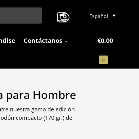
Search
Español
ndise
Contáctanos
€
0.00
0
a para Hombre
ntre nuestra gama de edición
godón compacto (170 gr.) de