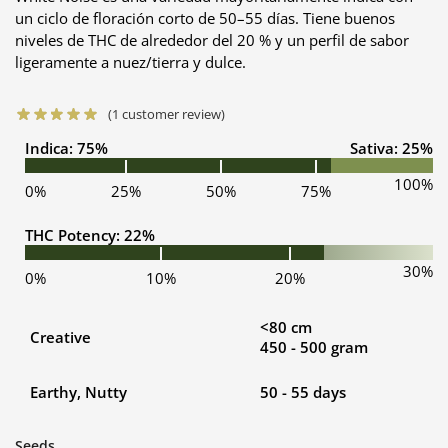
un ciclo de floración corto de 50–55 días. Tiene buenos
niveles de THC de alrededor del 20 % y un perfil de sabor
ligeramente a nuez/tierra y dulce.
(
1
customer review)
Indica: 75%
Sativa: 25%
100%
0%
25%
50%
75%
THC Potency: 22%
30%
0%
10%
20%
<80 cm
Creative
450 - 500 gram
Earthy, Nutty
50 - 55 days
Seeds