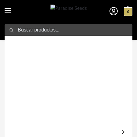
0
Search
Home
Semillas de marihuana
Exterior
White Noise
/
/
/