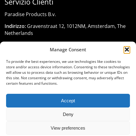
Servizio Clienti
Paradise Products B.v.
Indirizzo:
Gravenstraat 12, 1012NM, Amsterdam, The
Netherlands
Registrazione KVK:
33285116
Manage Consent
Telefono:
+31 206 795 422
To provide the best experiences, we use technologies like cookies to
Email:
customerservice@paradise-seeds.com
store and/or access device information. Consenting to these technologies
will allow us to process data such as browsing behavior or unique IDs on
Orari:
Lunedì - Venerdì:
10:00
-
18:00
(GMT+1)
this site. Not consenting or withdrawing consent, may adversely affect
certain features and functions.
Accept
Unisciti alla famiglia Paradise Seeds
Deny
View preferences
© Paradise Seeds, 1994-2025. All rights reserved