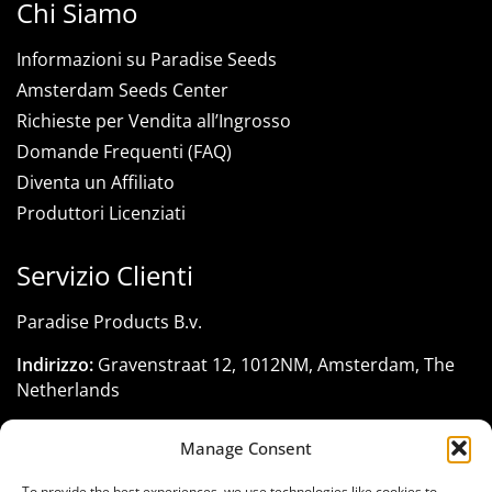
Chi Siamo
Informazioni su Paradise Seeds
Amsterdam Seeds Center
Richieste per Vendita all’Ingrosso
Domande Frequenti (FAQ)
Diventa un Affiliato
Produttori Licenziati
Servizio Clienti
Paradise Products B.v.
Indirizzo:
Gravenstraat 12, 1012NM, Amsterdam, The
Netherlands
Registrazione KVK:
33285116
Manage Consent
Telefono:
+31 206 795 422
To provide the best experiences, we use technologies like cookies to