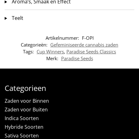
Aroma’s, Smaak en Effect
Teelt
Artikelnummer:
F-OPI
Categorieën:
Gefeminiseerde cannabis zaden
Tags:
Cup Winners
,
Paradise Seeds Classics
Merk:
Paradise Seeds
Categorieen
Zaden voor Binnen
Zaden voor Buiten
Indica Soorten
Hybride Soorten
Sativa Soorten