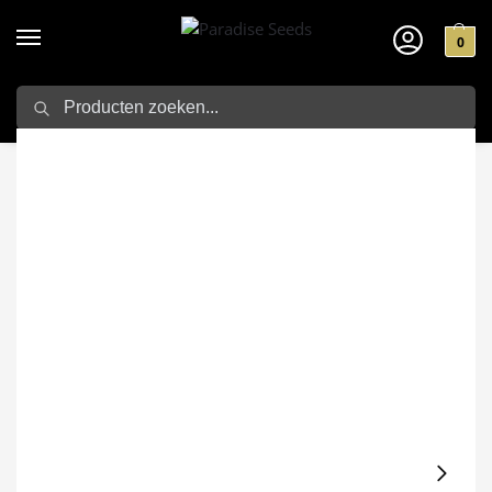
0
Zoeken
Home
Cannabis Zaden
Binnen kweek zaden
Opium
/
/
/