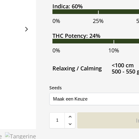
Indica: 60%
0%
25%
THC Potency: 24%
0%
10%
<100 cm
Relaxing / Calming
500 - 550
Seeds
I