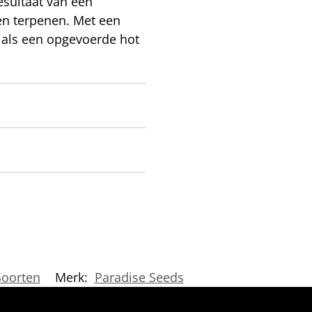
esultaat van een
en terpenen. Met een
t als een opgevoerde hot
Soorten
Merk:
Paradise Seeds