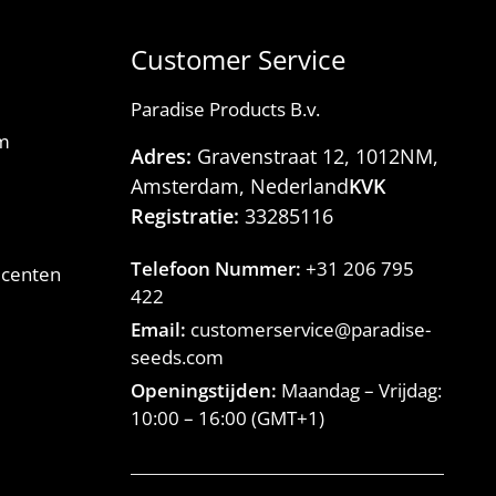
Customer Service
Paradise Products B.v.
am
Adres:
Gravenstraat 12, 1012NM,
Amsterdam, Nederland
KVK
Registratie:
33285116
Telefoon Nummer:
+31 206 795
ucenten
422
Email:
customerservice@paradise-
seeds.com
Openingstijden:
Maandag – Vrijdag:
10:00
–
16:00
(GMT+1)