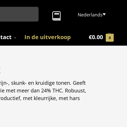
Zoeken
Nederlands
tact
In de uitverkoop
€
0.00
0
t
jn-, skunk- en kruidige tonen. Geeft
rie met meer dan 24% THC. Robuust,
oductief, met kleurrijke, met hars