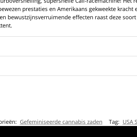
turboversnelling, supersnelle Cali-racemachine! Het r
 bewezen prestaties en Amerikaans gekweekte kracht 
 en bewustzijnsverruimende effecten raast deze soor
tent.
orieën:
Gefeminiseerde cannabis zaden
Tag:
USA 