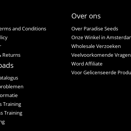
Over ons
erms and Conditions
Over Paradise Seeds
licy
Onze Winkel in Amsterd
r
Wholesale Verzoeken
& Returns
Veelvoorkomende Vragen
oads
Word Affiliate
Voor Gelicenseerde Prod
atalogus
problemen
ormatie
s Training
s Training
ng