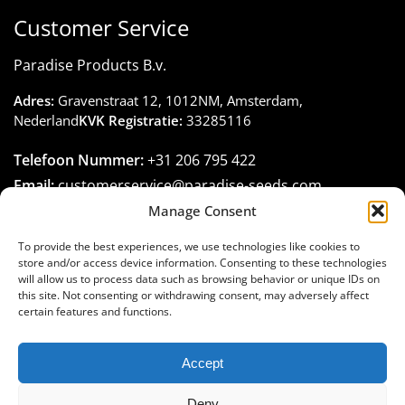
Customer Service
Paradise Products B.v.
Adres:
Gravenstraat 12, 1012NM, Amsterdam,
Nederland
KVK Registratie:
33285116
Telefoon Nummer:
+31 206 795 422
Email:
customerservice@paradise-seeds.com
Openingstijden:
Maandag – Vrijdag:
10:00
–
16:00
Manage Consent
(GMT+1)
To provide the best experiences, we use technologies like cookies to
store and/or access device information. Consenting to these technologies
will allow us to process data such as browsing behavior or unique IDs on
this site. Not consenting or withdrawing consent, may adversely affect
certain features and functions.
Join the Paradise Seeds family
Accept
Deny