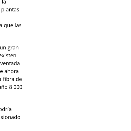
 la
 plantas
ya que las
 un gran
existen
nventada
ue ahora
 fibra de
año 8 000
odría
lisionado