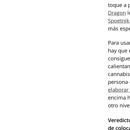
toque a 
Dragon
l
Spoetnik
más espe
Para usa
hay que d
consigue
calientan
cannabis
persona 
elaborar
encima h
otro niv
Veredict
de colo