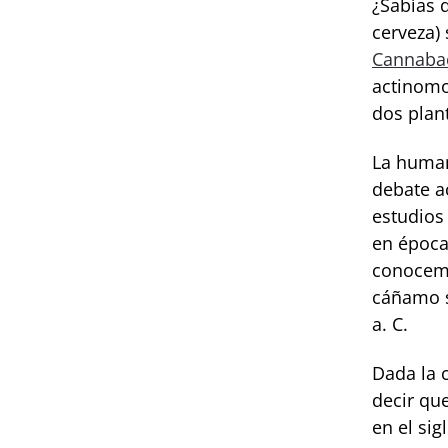
¿Sabías q
cerveza)
Cannaba
actinomor
dos plan
La human
debate a
estudios
en époc
conocemo
cáñamo s
a. C.
Dada la 
decir qu
en el sig