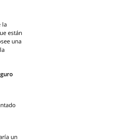
 la
que están
osee una
la
eguro
entado
aría un