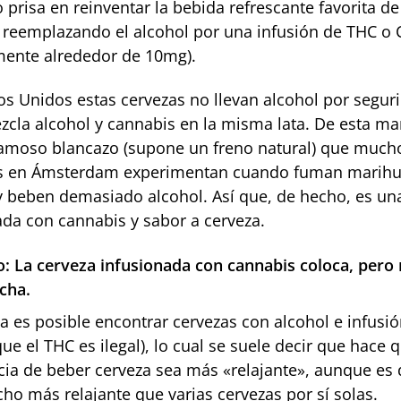
 prisa en reinventar la bebida refrescante favorita 
reemplazando el alcohol por una infusión de THC o
ente alrededor de 10mg).
os Unidos estas cervezas no llevan alcohol por seguri
zcla alcohol y cannabis en la misma lata. De esta ma
 famoso blancazo (supone un freno natural) que much
es en Ámsterdam experimentan cuando fuman marih
y beben demasiado alcohol. Así que, de hecho, es un
ada con cannabis y sabor a cerveza.
o: La cerveza infusionada con cannabis coloca, pero
cha.
a es posible encontrar cervezas con alcohol e infusi
ue el THC es ilegal), lo cual se suele decir que hace q
cia de beber cerveza sea más «relajante», aunque es 
ho más relajante que varias cervezas por sí solas.