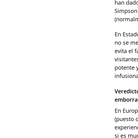
han dado
Simpson 
(normalm
En Estad
no se me
evita el
visitant
potente 
infusion
Veredict
emborra
En Europ
(puesto q
experien
si es muc