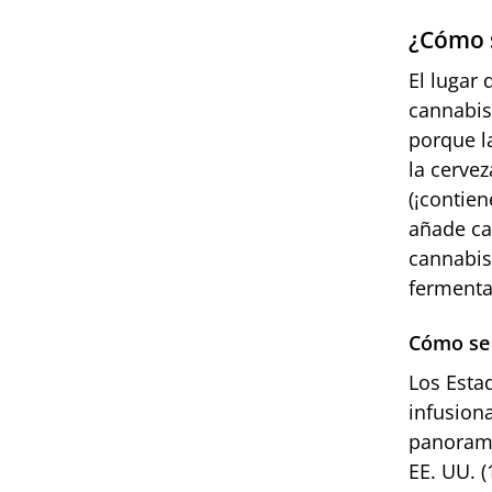
¿Cómo s
El lugar 
cannabis
porque l
la cerve
(¡contien
añade ca
cannabis
fermenta
Cómo se 
Los Esta
infusion
panorama
EE. UU. 