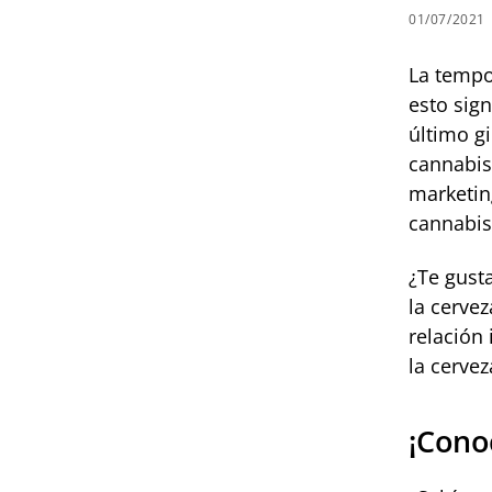
01/07/2021
La tempo
esto sign
último gi
cannabis
marketin
cannabis
¿Te gusta
la cerve
relación
la cerve
¡Conoc