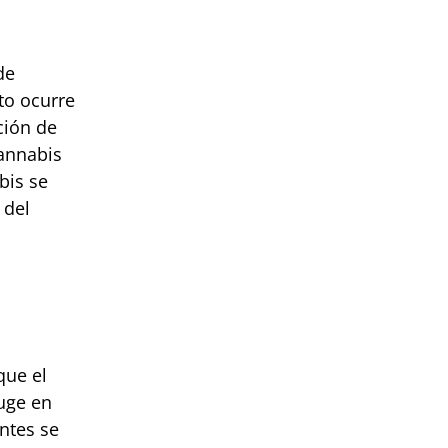
de
to ocurre
ción de
cannabis
bis se
 del
que el
uge en
ntes se