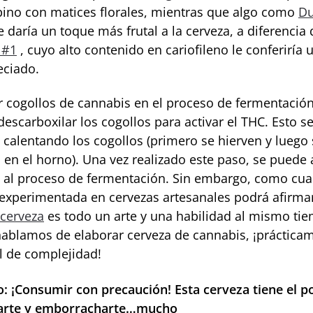
pino con matices florales, mientras que algo como
Du
e daría un toque más frutal a la cerveza, a diferencia 
 #1
, cuyo alto contenido en cariofileno le conferiría 
ciado.
r cogollos de cannabis en el proceso de fermentación
escarboxilar los cogollos para activar el THC. Esto s
 calentando los cogollos (primero se hierven y luego 
 en el horno). Una vez realizado este paso, se puede 
 al proceso de fermentación. Sin embargo, como cua
experimentada en cervezas artesanales podrá afirma
 cerveza
es todo un arte y una habilidad al mismo tie
ablamos de elaborar cerveza de cannabis, ¡práctica
el de complejidad!
o: ¡Consumir con precaución! Esta cerveza tiene el p
carte y emborracharte…mucho