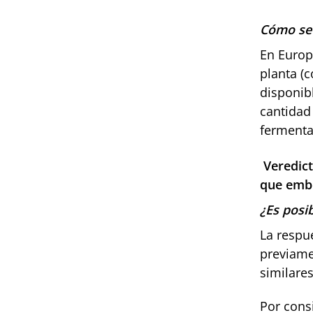
Cómo se 
En Europ
planta (c
disponib
cantidad
fermentac
Veredict
que emb
¿Es posi
La respu
previamen
similare
Por cons