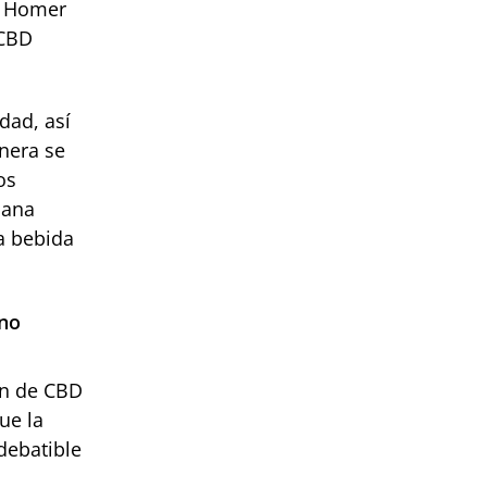
de Homer
 CBD
dad, así
nera se
os
uana
a bebida
 no
ón de CBD
ue la
debatible