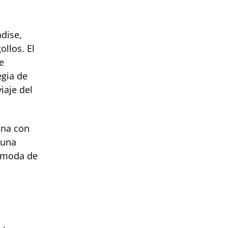
dise,
ollos. El
e
egia de
iaje del
ana con
 una
a moda de