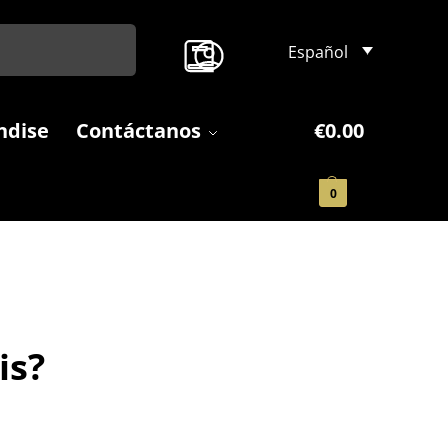
Search
Español
ndise
Contáctanos
€
0.00
0
is?