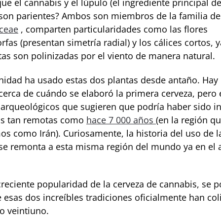
ue el cannabis y el lúpulo (el ingrediente principal de
 son parientes? Ambos son miembros de la familia de
ceae
, comparten particularidades como las flores
fas (presentan simetría radial) y los cálices cortos, 
tas son polinizadas por el viento de manera natural.
idad ha usado estas dos plantas desde antaño. Hay
cerca de cuándo se elaboró la primera cerveza, pero 
 arqueológicos que sugieren que podría haber sido i
as tan remotas como
hace 7 000 años
(en la región q
s como Irán). Curiosamente, la historia del uso de la
e remonta a esta misma región del mundo ya en el 
creciente popularidad de la cerveza de cannabis, se p
e esas dos increíbles tradiciones oficialmente han co
lo veintiuno.