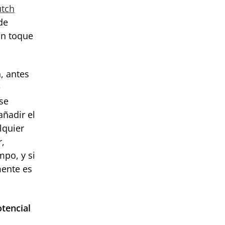
tch
de
un toque
, antes
e
se
añadir el
lquier
r,
mpo, y si
mente es
otencial