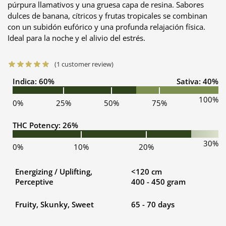
púrpura llamativos y una gruesa capa de resina. Sabores
dulces de banana, cítricos y frutas tropicales se combinan
con un subidón eufórico y una profunda relajación física.
Ideal para la noche y el alivio del estrés.
(
1
customer review)
Indica: 60%
Sativa: 40%
100%
0%
25%
50%
75%
THC Potency: 26%
30%
0%
10%
20%
Energizing / Uplifting,
<120 cm
Perceptive
400 - 450 gram
Fruity, Skunky, Sweet
65 - 70 days