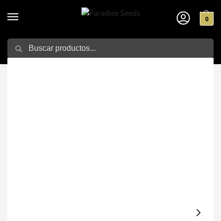
0
Search
Home
Semillas de marihuana
Banana Purple Auto
/
/