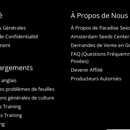
é
À Propos de Nous
s Générales
À Propos de Paradise See
de Confidentialité
Amsterdam Seeds Center
ement
Demandes de Vente en G
FAQ (Questions Fréquem
Posées)
argements
Devenir Affilié
Producteurs Autorisés
 anglais
es problèmes de feuilles
ons générales de culture
s Training
s Training
ng