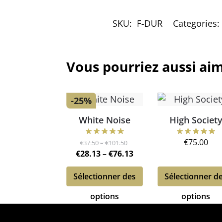
SKU:
F-DUR
Categories:
Vous pourriez aussi ai
-25%
White Noise
High Societ
€
75.00
€
37.50
–
€
101.50
€
28.13
–
€
76.13
Sélectionner des
Sélectionner d
options
options