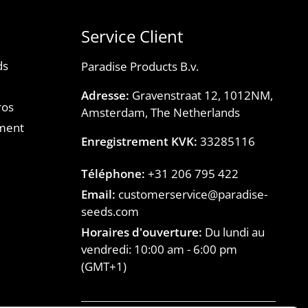
Service Client
ds
Paradise Products B.v.
Adresse:
Gravenstraat 12, 1012NM,
ros
Amsterdam, The Netherlands
ment
Enregistrement KVK:
33285116
Téléphone:
+31 206 795 422
Email:
customerservice@paradise-
seeds.com
Horaires d'ouverture:
Du lundi au
vendredi:
10:00 am
-
6:00 pm
(GMT+1)