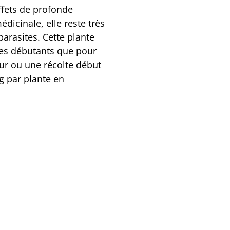
ffets de profonde
dicinale, elle reste très
parasites. Cette plante
 les débutants que pour
eur ou une récolte début
g par plante en