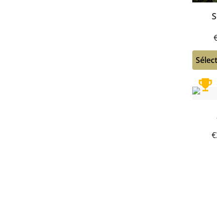
S
Sélec
€