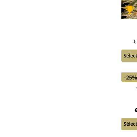
€
Sélec
-25
Sélec