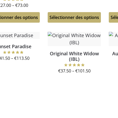
€
27.00
–
€
73.00
tionner des options
Sélectionner des options
Sél
nset Paradise
Original White Widow
Au
41.50
–
€
113.50
(IBL)
€
37.50
–
€
101.50