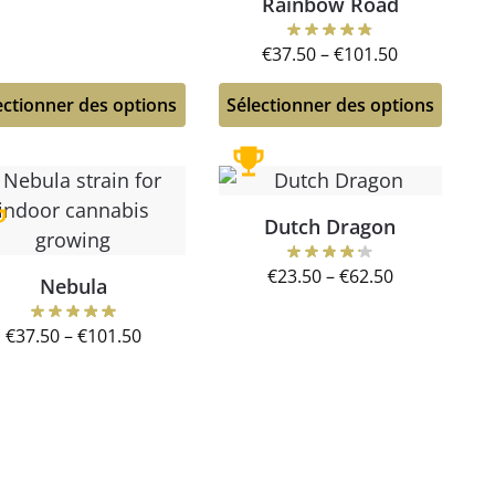
Rainbow Road
€
37.50
–
€
101.50
ectionner des options
Sélectionner des options
Dutch Dragon
€
23.50
–
€
62.50
Nebula
€
37.50
–
€
101.50