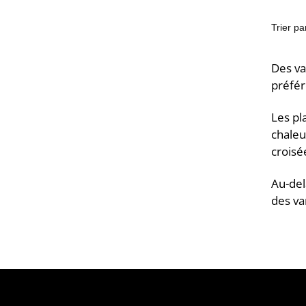
Des va
préfér
Les pl
chaleu
croisé
Au-del
des va