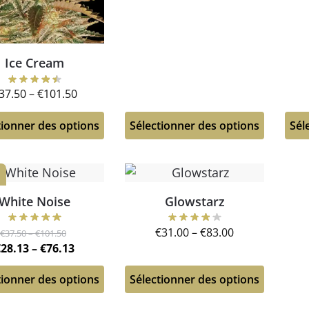
Ice Cream
37.50
–
€
101.50
tionner des options
Sélectionner des options
Sél
%
White Noise
Glowstarz
€
31.00
–
€
83.00
€
37.50
–
€
101.50
€
28.13
–
€
76.13
tionner des options
Sélectionner des options