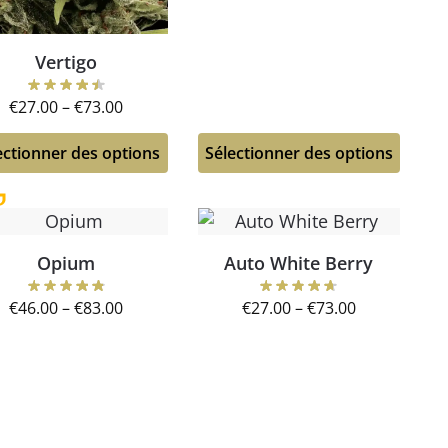
Vertigo
€
27.00
–
€
73.00
ectionner des options
Sélectionner des options
Opium
Auto White Berry
€
46.00
–
€
83.00
€
27.00
–
€
73.00