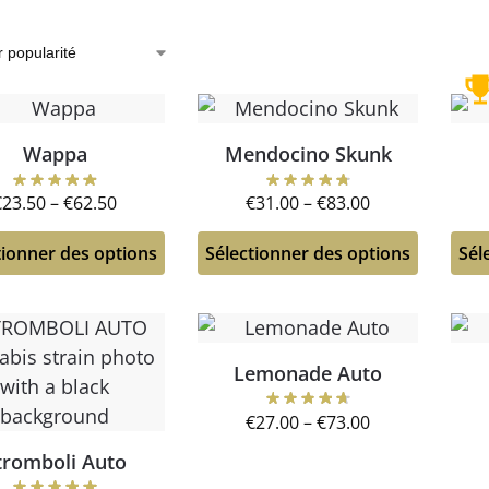
Wappa
Mendocino Skunk
€
23.50
–
€
62.50
€
31.00
–
€
83.00
tionner des options
Sélectionner des options
Sél
Lemonade Auto
€
27.00
–
€
73.00
tromboli Auto