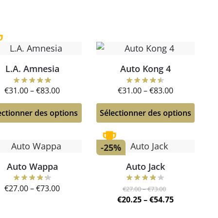
L.A. Amnesia
Auto Kong 4
€
31.00
–
€
83.00
€
31.00
–
€
83.00
ectionner des options
Sélectionner des options
-25%
Auto Wappa
Auto Jack
€
27.00
–
€
73.00
€
27.00
–
€
73.00
€
20.25
–
€
54.75