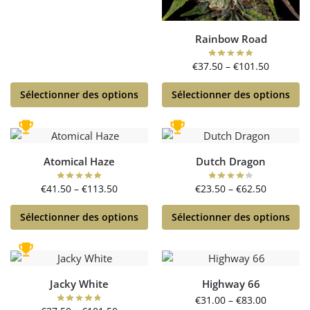
Rainbow Road
€
37.50
–
€
101.50
Sélectionner des options
Sélectionner des options
Atomical Haze
Dutch Dragon
€
41.50
–
€
113.50
€
23.50
–
€
62.50
Sélectionner des options
Sélectionner des options
Jacky White
Highway 66
€
31.00
–
€
83.00