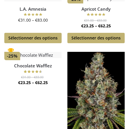
L.A. Amnesia
Apricot Candy
€
31.00
–
€
83.00
€
31.00
–
€
83.00
€
23.25
–
€
62.25
Sélectionner des options
Sélectionner des options
-25%
Chocolate Wafflez
€
31.00
–
€
83.00
€
23.25
–
€
62.25