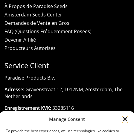
À Propos de Paradise Seeds
Amsterdam Seeds Center
Demandes de Vente en Gros
FAQ (Questions Fréquemment Posées)
Devenir Affilié
Producteurs Autorisés
Service Client
Paradise Products B.v.
Adresse:
Gravenstraat 12, 1012NM, Amsterdam, The
Netherlands
Enregistrement KVK:
33285116
Manage Consent
Téléphone:
+31 206 795 422
Email:
customerservice@paradise-seeds.com
To provide the best experiences, we use technologies like cookies to