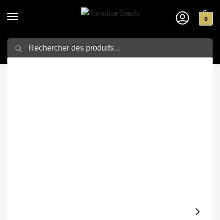
0
Search
Home
Stuff&Co
Sapes
Opium T-Shirt pour Homme
/
/
/