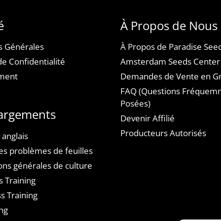
é
À Propos de Nous
s Générales
À Propos de Paradise See
de Confidentialité
Amsterdam Seeds Center
ement
Demandes de Vente en G
FAQ (Questions Fréquem
Posées)
argements
Devenir Affilié
Producteurs Autorisés
 anglais
es problèmes de feuilles
ons générales de culture
s Training
s Training
ng