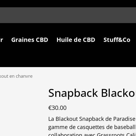
r
Graines CBD
Huile de CBD
Stuff&Co
kout en chanvre
Snapback Blacko
€
30.00
La Blackout Snapback de Paradise 
gamme de casquettes de baseball 
collaboration avec Grassroots Cali