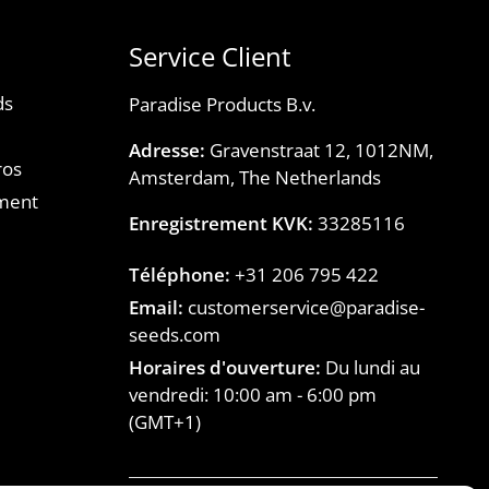
Service Client
ds
Paradise Products B.v.
Adresse:
Gravenstraat 12, 1012NM,
ros
Amsterdam, The Netherlands
ment
Enregistrement KVK:
33285116
Téléphone:
+31 206 795 422
Email:
customerservice@paradise-
seeds.com
Horaires d'ouverture:
Du lundi au
vendredi:
10:00 am
-
6:00 pm
(GMT+1)