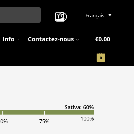
Search
Français
Info
Contactez-nous
€
0.00
0
Sativa: 60%
100%
50%
75%