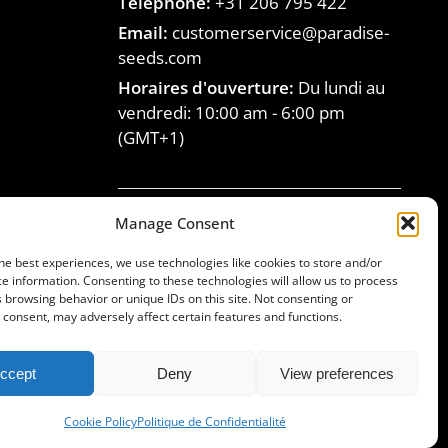
Téléphone:
+31 206 795 422
Email:
customerservice@paradise-
seeds.com
Horaires d'ouverture:
Du lundi au
vendredi:
10:00 am
-
6:00 pm
(GMT+1)
Manage Consent
Rejoignez la famille
he best experiences, we use technologies like cookies to store and/or
Paradise Seeds
e information. Consenting to these technologies will allow us to process
 browsing behavior or unique IDs on this site. Not consenting or
consent, may adversely affect certain features and functions.
ccept
Deny
View preferences
© Paradise Seeds, 1994-2025. All rights reserved
Cookie Policy
Politique de Confidentialité