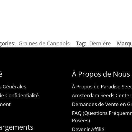
gories:
Graines de Cannabis
Tag:
Dernière
Marq
é
À Propos de Nous
s Générales
À Propos de Paradise See
de Confidentialité
Amsterdam Seeds Center
ement
Demandes de Vente en G
FAQ (Questions Fréquem
Posées)
argements
Devenir Affilié