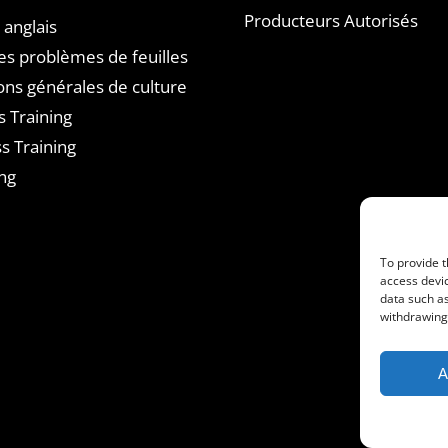
Producteurs Autorisés
 anglais
es problèmes de feuilles
ons générales de culture
s Training
s Training
ng
To provide t
access devic
data such as
withdrawing 
A