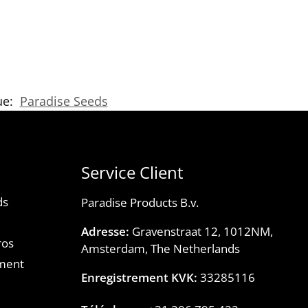
ue:
Paradise Seeds
Service Client
ds
Paradise Products B.v.
Adresse:
Gravenstraat 12, 1012NM,
ros
Amsterdam, The Netherlands
ment
Enregistrement KVK:
33285116