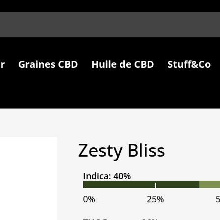
r
Graines CBD
Huile de CBD
Stuff&Co
Zesty Bliss
Indica: 40%
0%
25%