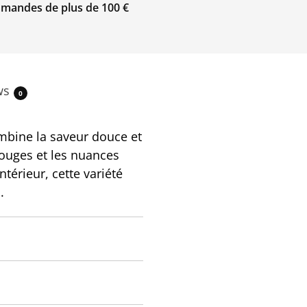
ommandes de plus de 100 €
ws
0
mbine la saveur douce et
rouges et les nuances
érieur, cette variété
.