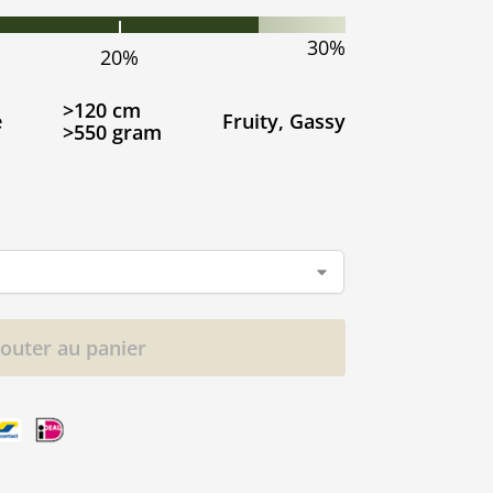
30%
20%
>120 cm
e
Fruity, Gassy
>550 gram
jouter au panier