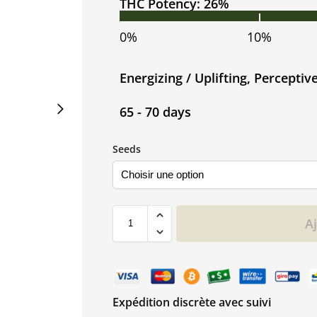
THC Potency: 26%
0%
10%
Energizing / Uplifting, Perceptiv
65 - 70 days
Seeds
A
Expédition discrète avec suivi