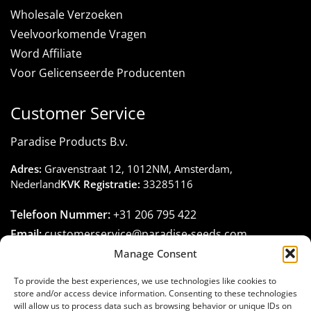
Wholesale Verzoeken
Veelvoorkomende Vragen
Word Affiliate
Voor Gelicenseerde Producenten
Customer Service
Paradise Products B.v.
Adres:
Gravenstraat 12, 1012NM, Amsterdam,
Nederland
KVK Registratie:
33285116
Telefoon Nummer:
+31 206 795 422
Email:
customerservice@paradise-seeds.com
Openingstijden:
Maandag – Vrijdag:
10:00
–
16:00
Manage Consent
(GMT+1)
To provide the best experiences, we use technologies like cookies to
store and/or access device information. Consenting to these technologies
will allow us to process data such as browsing behavior or unique IDs on