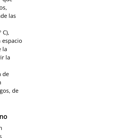
os,
nde las
 C),
n espacio
 la
r la
o
n de
n
ngos, de
ano
n
s