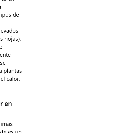
n
empos de
elevados
s hojas),
el
mente
rse
a plantas
el calor.
r en
limas
ste es un