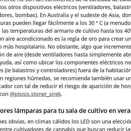
os otros dispositivos eléctricos (ventiladores, balastr
dores, bombas). En Australia y el sudeste de Asia, do
uras pueden llegar fácilmente a los 30 º C
(a menudo
las temperaturas del armario de cultivo hasta los 40º
un aire acondicionado es la regla de oro para crear u
vo más hospitalario. No obstante, algo que incremente
ón de aire (desde ventiladores hasta simplemente abri
ayuda, así como ubicar los componentes eléctricos n
s (ie balastros y controladores) fuera de la habitació
 En regiones húmedas, se recomienda también usar u
cador con tal de reducir el riesgo de aparición de ho
 con
@ptosis.stoner_sirek
.
ores lámparas para tu sala de cultivo en ver
nes obvias, en climas cálidos los LED son una elecció
 entre cultivadores de cannabis que buscan reducir la