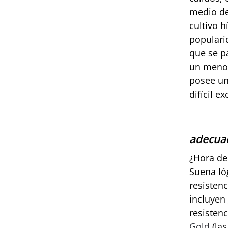
medio de
cultivo h
populari
que se p
un menor
posee un
difícil e
adecua
¿Hora de
Suena ló
resisten
incluyen
resisten
Gold
(las