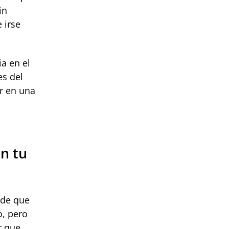
in
 irse
a en el
es del
r en una
n tu
 de que
o, pero
r que