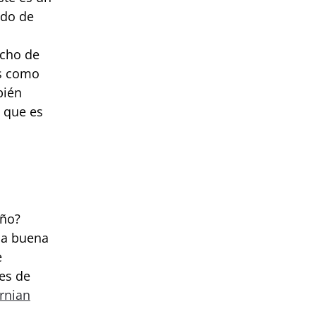
odo de
echo de
as como
bién
z que es
año?
na buena
e
es de
ornian