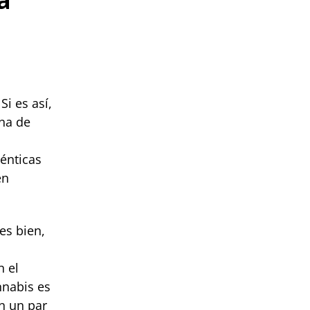
Si es así,
ana de
énticas
en
es bien,
n el
nnabis es
n un par