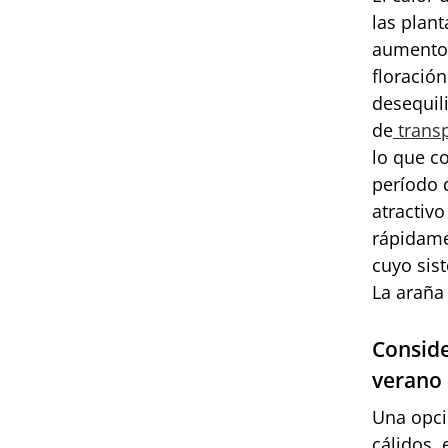
las plan
aumento 
floració
desequil
de
transp
lo que c
período 
atractiv
rápidame
cuyo sist
La araña
Conside
verano
Una opci
cálidos, 