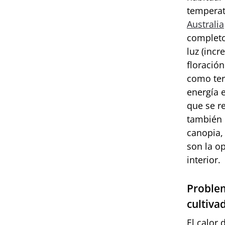
temperat
Australia
completo
luz (inc
floració
como ter
energía e
que se r
también 
canopia, 
son la o
interior.
Problem
cultiva
El calor 