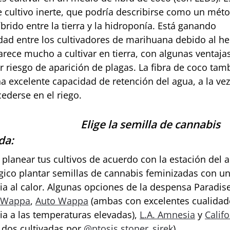
 cultivo inerte, que podría describirse como un mét
íbrido entre la tierra y la hidroponía. Está ganando
dad entre los cultivadores de marihuana debido al h
arece mucho a cultivar en tierra, con algunas ventaj
 riesgo de aparición de plagas. La fibra de coco tam
a excelente capacidad de retención del agua, a la ve
xcederse en el riego.
Elige la semilla de cannabis
da:
 planear tus cultivos de acuerdo con la estación del 
gico plantar semillas de cannabis feminizadas con u
cia al calor. Algunas opciones de la despensa Paradis
Wappa
,
Auto Wappa
(ambas con excelentes cualidad
cia a las temperaturas elevadas),
L.A. Amnesia
y
Calif
 dos cultivadas por
@ptosis.stoner_sirek
).