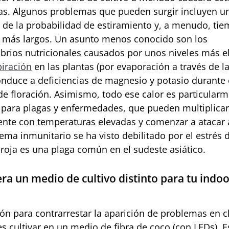
tas. Algunos problemas que pueden surgir incluyen u
de la probabilidad de estiramiento y, a menudo, ti
n más largos. Un asunto menos conocido son los
ibrios nutricionales causados por unos niveles más 
iración
en las plantas (por evaporación a través de la
onduce a deficiencias de magnesio y potasio durante 
de floración. Asimismo, todo ese calor es particular
o para plagas y enfermedades, que pueden multiplica
nte con temperaturas elevadas y comenzar a atacar 
ema inmunitario se ha visto debilitado por el estrés d
 roja es una plaga común en el sudeste asiático.
ra un medio de cultivo distinto para tu indoo
ón para contrarrestar la aparición de problemas en c
es cultivar en un medio de fibra de coco (con LEDs). E