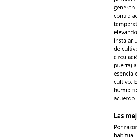
generan l
controla
temperat
elevando 
instalar 
de culti
circulaci
puerta) 
esenciale
cultivo.
humidifi
acuerdo
Las mej
Por razo
habitual