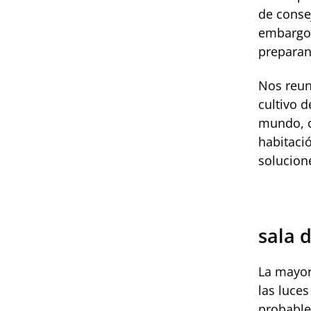
de consej
embargo, 
preparan
Nos reun
cultivo 
mundo, c
habitació
solucion
sala 
La mayor
las luces
probable