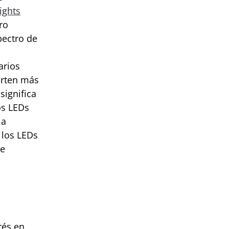
ights
ro
pectro de
arios
erten más
 significa
os LEDs
la
, los LEDs
de
rés en