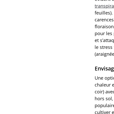
transpira
feuilles)
carences
floraison
pour les 
et s’atta
le stres
(araignée
Envisag
Une opti
chaleur 
coir) av
hors sol,
populair
cultiver