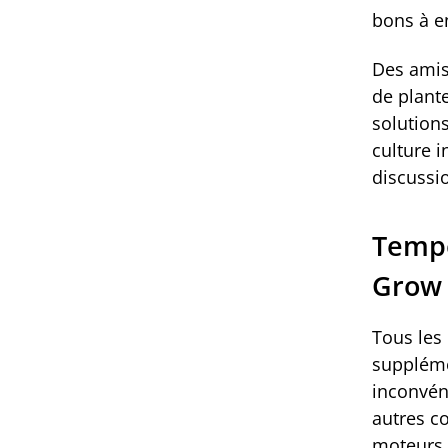
bons à e
Des amis
de plant
solutions
culture 
discussi
Tempé
Grow
Tous les
suppléme
inconvén
autres c
moteurs,