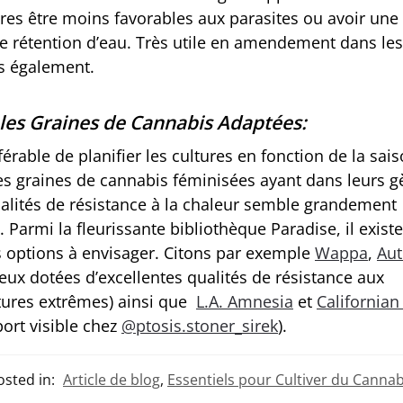
tres être moins favorables aux parasites ou avoir une
te rétention d’eau. Très utile en amendement dans les
s également.
 les Graines de Cannabis Adaptées:
éférable de planifier les cultures en fonction de la sais
s graines de cannabis féminisées ayant dans leurs g
ualités de résistance à la chaleur semble grandement
. Parmi la fleurissante bibliothèque Paradise, il existe
s options à envisager. Citons par exemple
Wappa
,
Au
eux dotées d’excellentes qualités de résistance aux
ures extrêmes) ainsi que
L.A. Amnesia
et
Californian
ort visible chez
@ptosis.stoner_sirek
).
osted in:
Article de blog
,
Essentiels pour Cultiver du Cannab