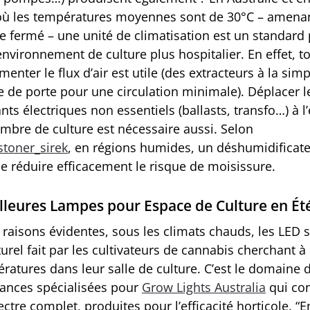
où les températures moyennes sont de 30°C – amenan
e fermé – une unité de climatisation est un standard
environnement de culture plus hospitalier. En effet, t
enter le flux d’air est utile (des extracteurs à la simp
e de porte pour une circulation minimale). Déplacer l
s électriques non essentiels (ballasts, transfo…) à l’
ambre de culture est nécessaire aussi. Selon
stoner_sirek
, en régions humides, un déshumidificate
e réduire efficacement le risque de moisissure.
lleures Lampes pour Espace de Culture en Ét
 raisons évidentes, sous les climats chauds, les LED 
urel fait par les cultivateurs de cannabis cherchant à
ratures dans leur salle de culture. C’est le domaine 
ances spécialisées pour
Grow Lights Australia
qui con
ctre complet, produites pour l’efficacité horticole. “E