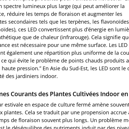
un spectre lumineux plus large (qui peut améliorer la
ce, réduire les temps de floraison et augmenter les
es secondaires tels que les terpènes, les flavonoïdes
oïdes), ces LED convertissent plus d’énergie en lumiè
thétique que de chaleur (infrarouge). Cela signifie q
ance est nécessaire pour une même surface. Les LED
nt également une répartition plus uniforme de la cou
 ce qui évite le problème de points chauds produits a
haute pression.” En Asie du Sud-Est, les LED sont le 
té des jardiniers indoor.
es Courants des Plantes Cultivées Indoor en
ur estivale en espace de culture fermé amène souven
x plantes. Cela se traduit par une propension accrue à
emps de floraison souvent plus longs. Un problème m
st le déséquilibre des nutriments induit par des nive