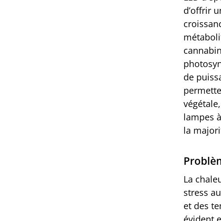
d’offrir 
croissan
métabolit
cannabin
photosyn
de puiss
permette
végétale,
lampes à 
la majori
Problèm
La chale
stress au
et des t
évident e