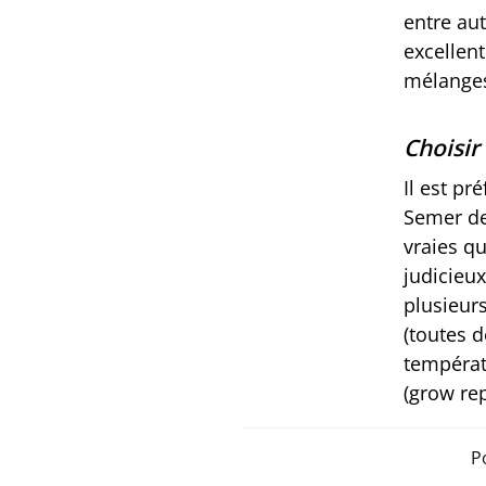
entre au
excellen
mélange
Choisir
Il est pr
Semer de
vraies q
judicieux
plusieur
(toutes d
températ
(grow rep
P