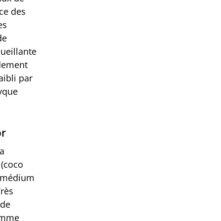
ace des
es
de
cueillante
idement
ibli par
nyque
or
la
 (coco
n médium
Très
 de
comme