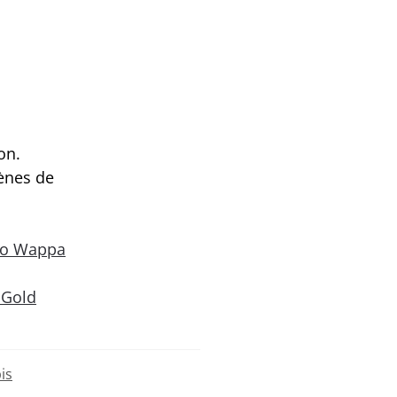
on.
ènes de
to Wappa
 Gold
is