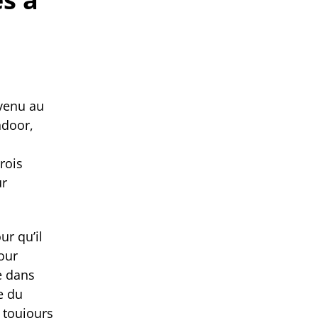
nvenu au
ndoor,
rois
ur
ur qu’il
our
e dans
e du
 toujours