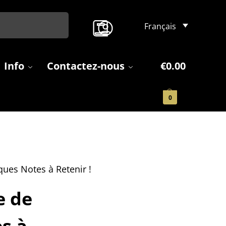
Search
Français
Info
Contactez-nous
€
0.00
0
ques Notes à Retenir !
e de
s à