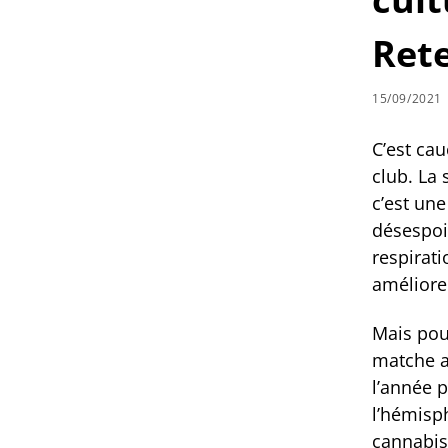
Rete
15/09/2021
C’est cau
club. La 
c’est une
désespoir
respirati
améliorer
Mais pour
matche av
l’année p
l’hémisph
cannabis