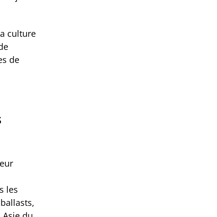
a culture
 de
es de
s
leur
s les
ballasts,
 Asie du