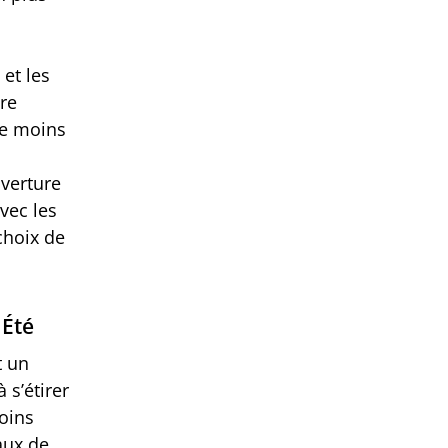
 et les
re
ue moins
verture
vec les
choix de
 Été
t un
 s’étirer
oins
aux de