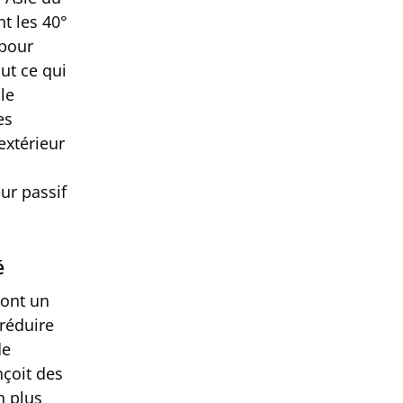
t les 40°
 pour
out ce qui
le
es
extérieur
ur passif
é
sont un
 réduire
de
çoit des
n plus