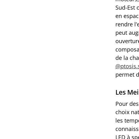
Sud-Est 
en espac
rendre l’
peut augm
ouvertur
composant
de la ch
@ptosis.
permet d
Les Mei
Pour des
choix nat
les tempé
connaiss
LED à spe