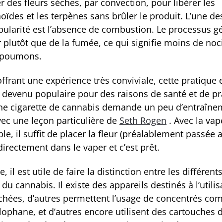
r des fleurs sèches, par convection, pour libérer les
ïdes et les terpènes sans brûler le produit. L’une de
pularité est l’absence de combustion. Le processus g
 plutôt que de la fumée, ce qui signifie moins de noci
 poumons.
ffrant une expérience très conviviale, cette pratique 
 devenu populaire pour des raisons de santé et de pra
ne cigarette de cannabis demande un peu d’entraîne
c une leçon particulière de
Seth Rogen
. Avec la vap
le, il suffit de placer la fleur (préalablement passée 
directement dans le vaper et c’est prêt.
e, il est utile de faire la distinction entre les différent
du cannabis. Il existe des appareils destinés à l’utili
échées, d’autres permettent l’usage de concentrés co
lophane, et d’autres encore utilisent des cartouches 