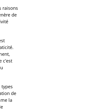
s raisons
énère de
vité
est
ticité.
ment,
e c’est
au
s types
sation de
mme la
de