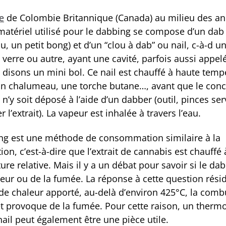
e
de Colombie Britannique (Canada) au milieu des a
matériel utilisé pour le dabbing se compose d’un dab 
u, un petit bong) et d’un “clou à dab” ou nail, c-à-d un
 verre ou autre, ayant une cavité, parfois aussi appel
 disons un mini bol. Ce nail est chauffé à haute temp
un chalumeau, une torche butane…, avant que le conc
n’y soit déposé à l’aide d’un dabber (outil, pinces ser
 l’extrait). La vapeur est inhalée à travers l’eau.
ng est une méthode de consommation similaire à la
ion, c’est-à-dire que l’extrait de cannabis est chauffé 
re relative. Mais il y a un débat pour savoir si le da
peur ou de la fumée. La réponse à cette question rési
 de chaleur apporté, au-delà d’environ 425°C, la comb
et provoque de la fumée. Pour cette raison, un ther
ail peut également être une pièce utile.