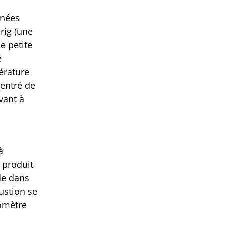
nnées
rig (une
e petite
é
érature
entré de
vant à
à
b produit
de dans
ustion se
momètre