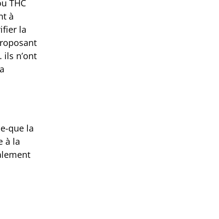
/ou THC
nt à
fier la
proposant
 ils n’ont
la
e-que la
e à la
galement