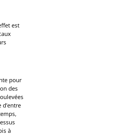
ffet est
caux
urs
ante pour
son des
soulevées
e d’entre
 temps,
cessus
bis à