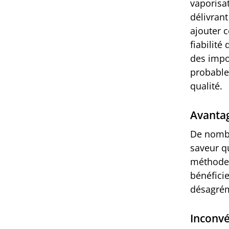
vaporisa
délivran
ajouter c
fiabilité
des impor
probable
qualité.
Avantag
De nombr
saveur qu
méthode 
bénéfici
désagrém
Inconvé