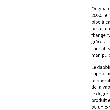
Originair
2000, le 
pipe à ea
pièce, en
“banger”,
grâce à 
cannabis 
manipuler
Le dabbi
vaporisat
températu
de la va
le degré
produit 
ou un e-n