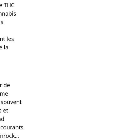
de THC
nnabis
ns
nt les
e la
r de
rme
s souvent
 et
nd
 courants
onrock…