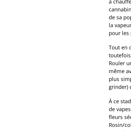
à chauffe
cannabino
de sa po
la vapeur
pour les
Tout en o
toutefois
Rouler u
même ave
plus simp
grinder) 
À ce stad
de vapes 
fleurs s
Rosin/co