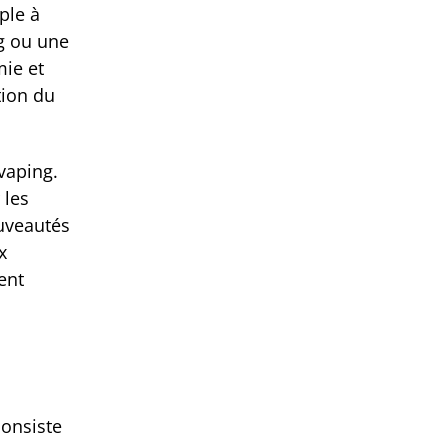
ple à
ng ou une
mie et
tion du
vaping.
 les
ouveautés
x
ent
onsiste