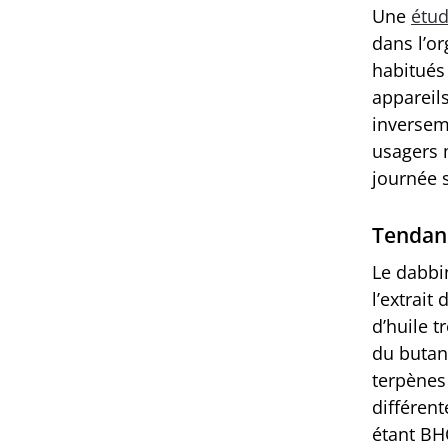
Une
étu
dans l’o
habitués 
appareils
inverseme
usagers 
journée 
Tendanc
Le dabbi
l’extrai
d’huile t
du butan
terpènes
différent
étant BH