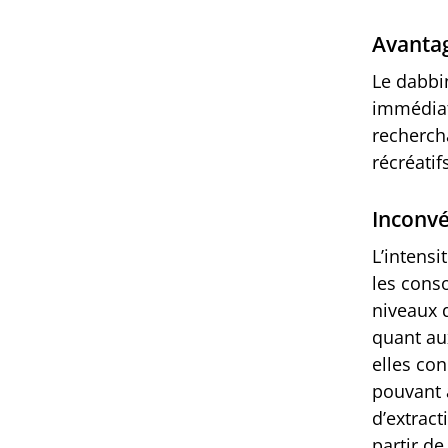
Avantag
Le dabbin
immédiat
recherch
récréatif
Inconvé
L’intens
les cons
niveaux 
quant aux
elles co
pouvant 
d’extrac
partir de