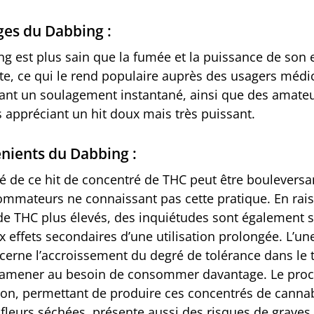
es du Dabbing :
g est plus sain que la fumée et la puissance de son e
e, ce qui le rend populaire auprès des usagers médi
ant un soulagement instantané, ainsi que des amate
s appréciant un hit doux mais très puissant.
nients du Dabbing :
ité de ce hit de concentré de THC peut être boulevers
ommateurs ne connaissant pas cette pratique. En rai
de THC plus élevés, des inquiétudes sont également 
 effets secondaires d’une utilisation prolongée. L’un
ncerne l’accroissement du degré de tolérance dans le
amener au besoin de consommer davantage. Le pro
tion, permettant de produire ces concentrés de canna
 fleurs séchées, présente aussi des risques de graves