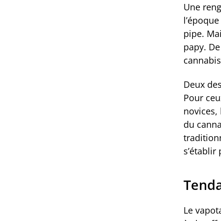
Une renga
l’époque 
pipe. Ma
papy. De
cannabis
Deux des
Pour ceux
novices,
du cannab
traditio
s’établir
Tenda
Le vapot