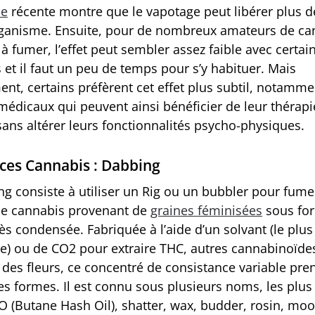
de
récente montre que le vapotage peut libérer plus 
rganisme. Ensuite, pour de nombreux amateurs de ca
à fumer, l’effet peut sembler assez faible avec certai
 et il faut un peu de temps pour s’y habituer. Mais
nt, certains préfèrent cet effet plus subtil, notamme
médicaux qui peuvent ainsi bénéficier de leur thérapi
sans altérer leurs fonctionnalités psycho-physiques.
es Cannabis : Dabbing
ng consiste à utiliser un Rig ou un bubbler pour fume
t de cannabis provenant de
graines féminisées
sous fo
rès condensée. Fabriquée à l’aide d’un solvant (le plu
e) ou de CO2 pour extraire THC, autres cannabinoïdes
 des fleurs, ce concentré de consistance variable pre
es formes. Il est connu sous plusieurs noms, les plus
O (Butane Hash Oil), shatter, wax, budder, rosin, mo