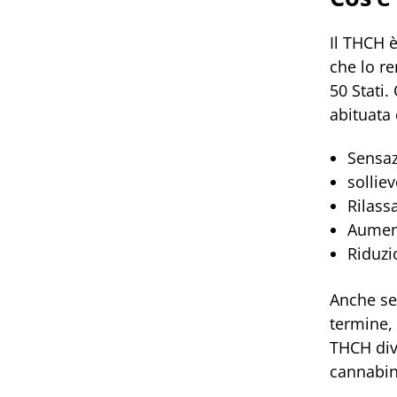
Il THCH 
che lo re
50 Stati.
abituata
Sensaz
sollie
Rilass
Aument
Riduzi
Anche se
termine, 
THCH div
cannabino