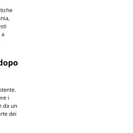
tiche
nia,
sti
 a
.
 dopo
otente.
re i
e da un
rte dei