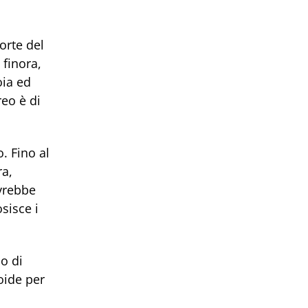
orte del
 finora,
oia ed
reo è di
o. Fino al
ra,
ovrebbe
sisce i
o di
oide per