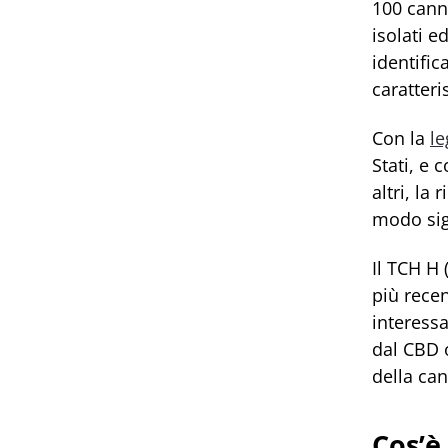
100 cann
isolati 
identifi
caratteri
Con la
le
Stati, e 
altri, la
modo sig
Il TCH H
più recen
interess
dal CBD o
della ca
Cos’è