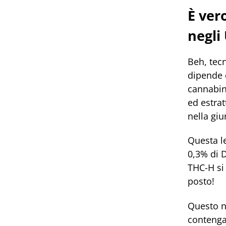
È vero
negli
Beh, tecn
dipende d
cannabino
ed estrat
nella giu
Questa l
0,3% di 
THC-H si 
posto!
Questo n
contengan