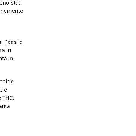
ono stati
munemente
i Paesi e
ta in
ata in
inoide
e è
e THC,
anta