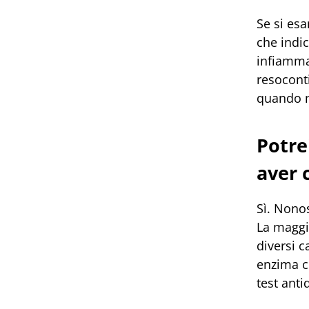
Se si es
che indi
infiamma
resoconti
quando n
Potre
aver
Sì. Nono
La maggio
diversi 
enzima c
test anti