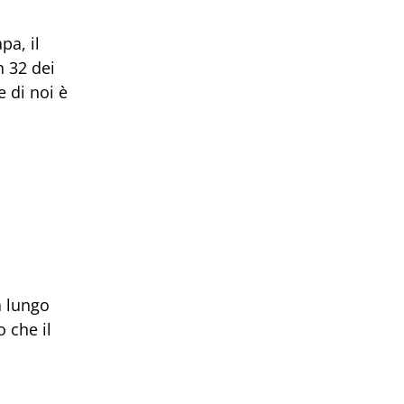
pa, il
n 32 dei
e di noi è
a lungo
o che il