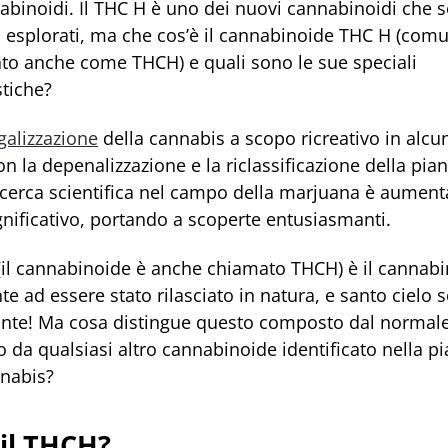
abinoidi. Il THC H è uno dei nuovi cannabinoidi che s
ed esplorati, ma che cos’è il cannabinoide THC H (co
cato anche come THCH) e quali sono le sue speciali
stiche?
galizzazione
della cannabis a scopo ricreativo in alcun
con la depenalizzazione e la riclassificazione della pian
 ricerca scientifica nel campo della marjuana è aument
nificativo, portando a scoperte entusiasmanti.
 (il cannabinoide è anche chiamato THCH) è il cannab
te ad essere stato rilasciato in natura, e santo cielo s
ante! Ma cosa distingue questo composto dal normal
 da qualsiasi altro cannabinoide identificato nella pi
nnabis?
 il THCH?