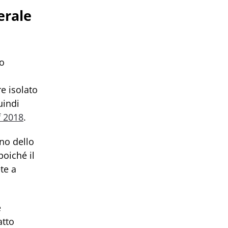
erale
to
e isolato
uindi
f 2018
.
no dello
poiché il
te a
e
atto