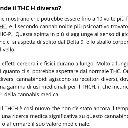
nde il THC H diverso?
he mostrano che potrebbe essere fino a 10 volte più f
THC
, e il secondo cannabinoide più psicoattivo trovato
HC-P. Questa spinta in più si aggiunge al senso di gi
he ci si aspetta di solito dal Delta 9, e lo sballo corpo
livello.
 effetti cerebrali e fisici durano a lungo. Molto a lung
i quanto ci si potrebbe aspettare dal normale THC. O
diversi cannabinoidi agiscono su recettori diversi, d
na gamma di usi medicinali per il THCH, il che incurio
ri della cannabis medica.
 il THCH è così nuovo che non c’è stato ancora il temp
 una ricerca medica significativa su questo cannabin
 o affermare il suo valore medicinale.