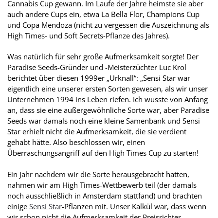
Cannabis Cup gewann. Im Laufe der Jahre heimste sie aber
auch andere Cups ein, etwa La Bella Flor, Champions Cup
und Copa Mendoza (nicht zu vergessen die Auszeichnung als
High Times- und Soft Secrets-Pflanze des Jahres).
Was natürlich für sehr große Aufmerksamkeit sorgte! Der
Paradise Seeds-Gründer und -Meisterzüchter Luc Krol
berichtet über diesen 1999er „Urknall“: „Sensi Star war
eigentlich eine unserer ersten Sorten gewesen, als wir unser
Unternehmen 1994 ins Leben riefen. Ich wusste von Anfang
an, dass sie eine außergewöhnliche Sorte war, aber Paradise
Seeds war damals noch eine kleine Samenbank und Sensi
Star erhielt nicht die Aufmerksamkeit, die sie verdient
gehabt hätte. Also beschlossen wir, einen
Überraschungsangriff auf den High Times Cup zu starten!
Ein Jahr nachdem wir die Sorte herausgebracht hatten,
nahmen wir am High Times-Wettbewerb teil (der damals
noch ausschließlich in Amsterdam stattfand) und brachten
einige
Sensi Star
-Pflanzen mit. Unser Kalkül war, dass wenn
wir schon nicht die Aufmerksamkeit der Preisrichter