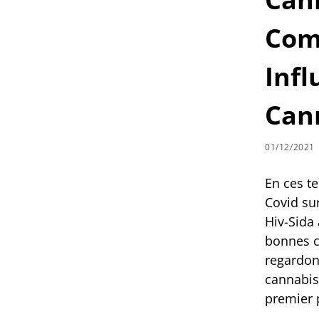
Com
Infl
Can
01/12/2021
En ces t
Covid sur
Hiv-Sida
bonnes ch
regardons
cannabis
premier 