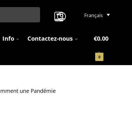
Search
Français
Info
Contactez-nous
€
0.00
0
 Comment une Pandémie