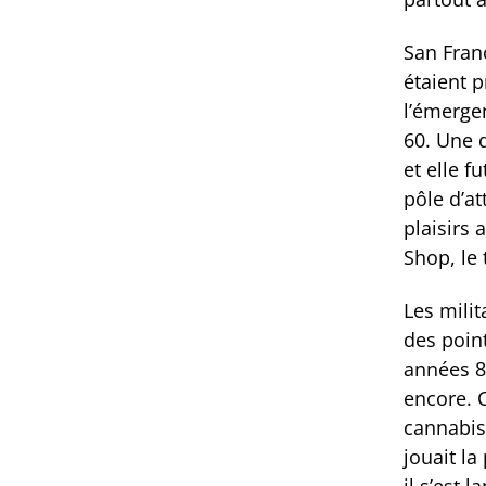
San Franc
étaient 
l’émerge
60. Une d
et elle f
pôle d’at
plaisirs 
Shop, le
Les mili
des poin
années 8
encore. 
cannabis
jouait l
il s’est