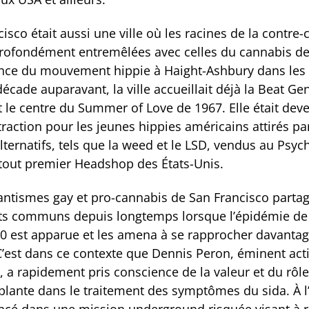
isco était aussi une ville où les racines de la contre-
profondément entremêlées avec celles du cannabis d
nce du mouvement hippie à Haight-Ashbury dans les
écade auparavant, la ville accueillait déjà la Beat Ge
ut le centre du Summer of Love de 1967. Elle était de
traction pour les jeunes hippies américains attirés pa
alternatifs, tels que la weed et le LSD, vendus au Psyc
 tout premier Headshop des États-Unis.
tantismes gay et pro-cannabis de San Francisco parta
ts communs depuis longtemps lorsque l’épidémie de
0 est apparue et les amena à se rapprocher davanta
C’est dans ce contexte que Dennis Peron, éminent acti
, a rapidement pris conscience de la valeur et du rôl
a plante dans le traitement des symptômes du sida. À 
 lancé dans une mission underground risquée visant à 