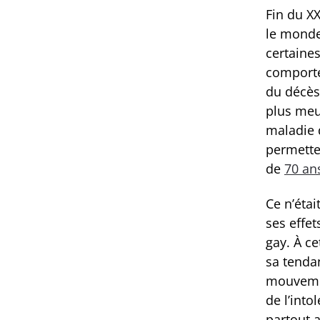
Fin du XX
le monde 
certaines
comporte
du décès
plus meur
maladie 
permette
de
70 an
Ce n’étai
ses effe
gay. À c
sa tendan
mouvemen
de l’into
partout a