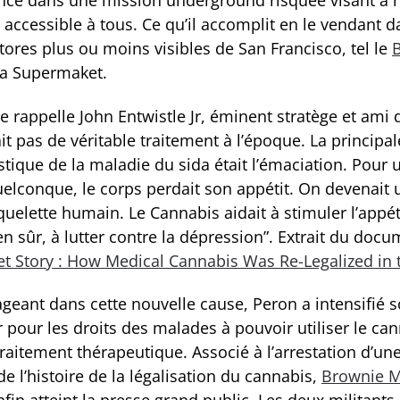
 accessible à tous. Ce qu’il accomplit en le vendant 
ores plus ou moins visibles de San Francisco, tel le
a Supermaket.
 rappelle John Entwistle Jr, éminent stratège et ami 
vait pas de véritable traitement à l’époque. La principal
stique de la maladie du sida était l’émaciation. Pour 
uelconque, le corps perdait son appétit. On devenait 
uelette humain. Le Cannabis aidait à stimuler l’appéti
en sûr, à lutter contre la dépression”. Extrait du doc
et Story : How Medical Cannabis Was Re-Legalized in 
ageant dans cette nouvelle cause, Peron a intensifié 
 pour les droits des malades à pouvoir utiliser le ca
aitement thérapeutique. Associé à l’arrestation d’une
e l’histoire de la légalisation du cannabis,
Brownie M