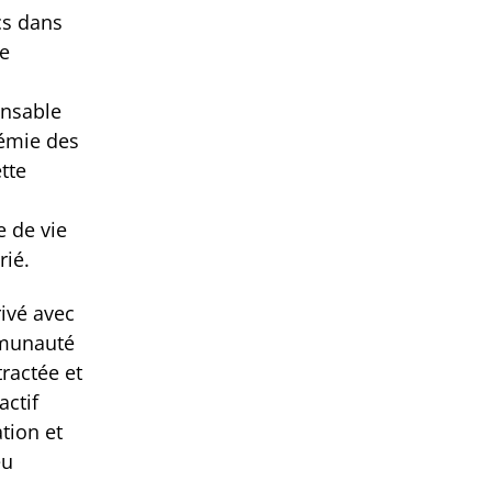
cs dans
re
onsable
démie des
tte
e de vie
rié.
rivé avec
mmunauté
ractée et
actif
tion et
eu