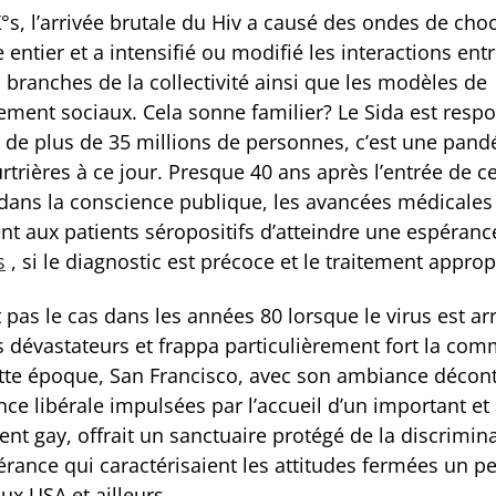
°s, l’arrivée brutale du Hiv a causé des ondes de cho
entier et a intensifié ou modifié les interactions ent
 branches de la collectivité ainsi que les modèles de
ment sociaux. Cela sonne familier? Le Sida est resp
 de plus de 35 millions de personnes, c’est une pan
trières à ce jour. Presque 40 ans après l’entrée de ce
dans la conscience publique, les avancées médicales
nt aux patients séropositifs d’atteindre une espéranc
s
, si le diagnostic est précoce et le traitement approp
t pas le cas dans les années 80 lorsque le virus est ar
ts dévastateurs et frappa particulièrement fort la co
ette époque, San Francisco, avec son ambiance décont
ce libérale impulsées par l’accueil d’un important et 
t gay, offrait un sanctuaire protégé de la discrimina
lérance qui caractérisaient les attitudes fermées un p
ux USA et ailleurs.