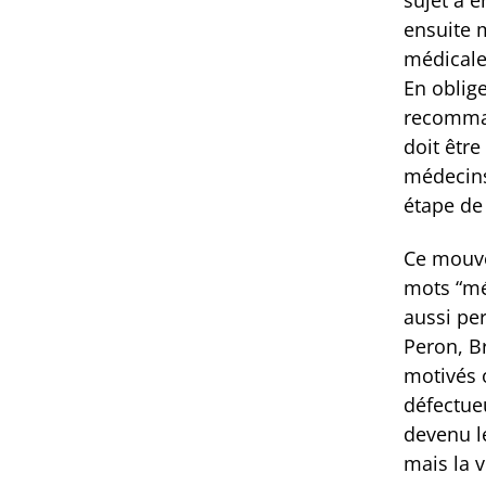
sujet a e
ensuite 
médicale
En oblige
recommand
doit être
médecins
étape de 
Ce mouve
mots “mé
aussi pe
Peron, B
motivés 
défectue
devenu l
mais la v