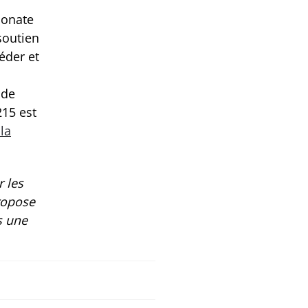
ionate
soutien
éder et
 de
215 est
 la
 les
propose
s une