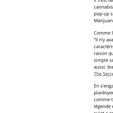
cannabis
pop-up st
Marijuan
Comme le
“Il n’y a
caractéri
raison q
simple sq
aussi, bi
The Secr
En s’eng
plaidoyer
comme tr
légende d