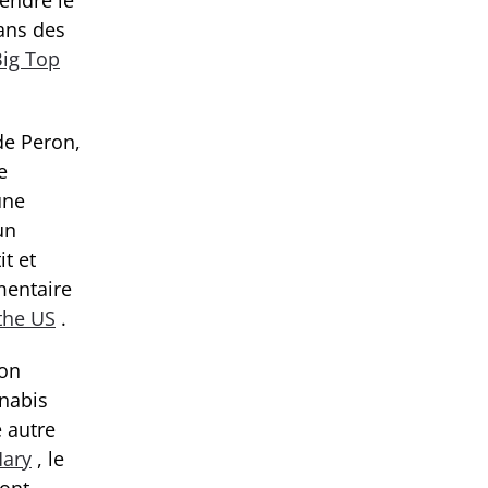
dans des
Big Top
de Peron,
e
une
un
t et
umentaire
the US
.
son
nnabis
 autre
ary
, le