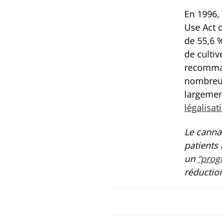
En 1996,
Use Act o
de 55,6 %
de culti
recomman
nombreux
largemen
légalisat
Le canna
patients 
un
“prog
réduction