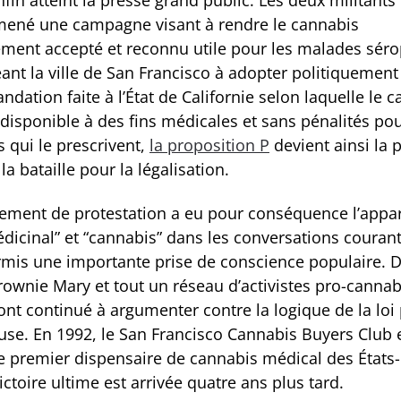
nfin atteint la presse grand public. Les deux militants
mené une campagne visant à rendre le cannabis
ment accepté et reconnu utile pour les malades sérop
ant la ville de San Francisco à adopter politiquement
ation faite à l’État de Californie selon laquelle le 
 disponible à des fins médicales et sans pénalités pou
 qui le prescrivent,
la proposition P
devient ainsi la 
la bataille pour la légalisation.
ment de protestation a eu pour conséquence l’appar
dicinal” et “cannabis” dans les conversations courant
rmis une importante prise de conscience populaire. 
rownie Mary et tout un réseau d’activistes pro-cannab
ont continué à argumenter contre la logique de la loi
use. En 1992, le San Francisco Cannabis Buyers Club 
e premier dispensaire de cannabis médical des États-
ictoire ultime est arrivée quatre ans plus tard.