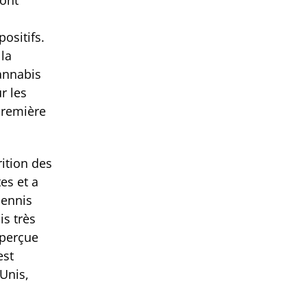
 ont
ositifs.
 la
cannabis
r les
première
ition des
es et a
Dennis
is très
 perçue
est
Unis,