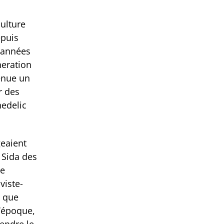
culture
epuis
 années
neration
venue un
r des
hedelic
geaient
 Sida des
ge
viste-
e que
l’époque,
rendre le