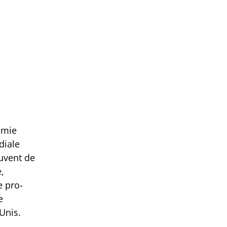
émie
diale
uvent de
,
e pro-
e
-Unis.