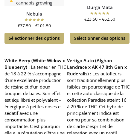
Durga Mata
Nebula
€
23.50
–
€
62.50
€
37.50
–
€
101.50
Sélectionner des options
Sélectionner des options
White Berry (White Widow x
Vertigo Auto (Afghan
Blueberry) :
La teneur en THC
Landrace x AK 47 8th Gen x
de 18 à 22 % s’accompagne
Ruderalis) :
Les autofleurs
d’une excellente production
sont traditionnellement plus
de résine et d’un doux
faibles en pourcentage de THC
bouquet de baies. Son effet
et cette auto classique de la
est équilibré et polyvalent –
collection Paradise atteint 16
énergique à petites doses et
à 20 % de THC. Cet hybride
sédatif avec une
principalement indica est
consommation plus
connu pour sa combinaison
importante. C’est pourquoi
de clarté d’esprit et de
elle a la réputation d’être une
relaxation avec un profil