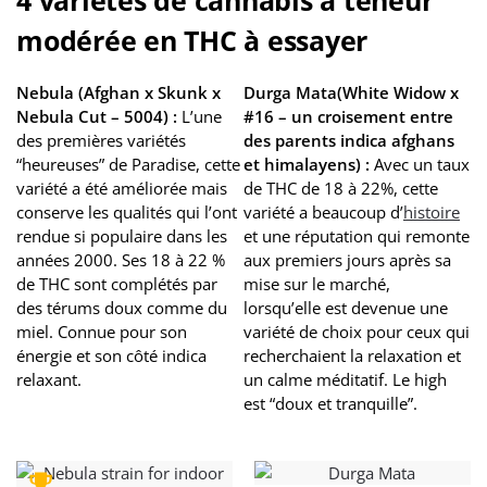
4 variétés de cannabis à teneur
modérée en THC à essayer
Nebula
(Afghan x Skunk x
Durga Mata
(White Widow x
Nebula Cut – 5004) :
L’une
#16 – un croisement entre
des premières variétés
des parents indica afghans
“heureuses” de Paradise, cette
et himalayens) :
Avec un taux
variété a été améliorée mais
de THC de 18 à 22%, cette
conserve les qualités qui l’ont
variété a beaucoup d’
histoire
rendue si populaire dans les
et une réputation qui remonte
années 2000. Ses 18 à 22 %
aux premiers jours après sa
de THC sont complétés par
mise sur le marché,
des térums doux comme du
lorsqu’elle est devenue une
miel. Connue pour son
variété de choix pour ceux qui
énergie et son côté indica
recherchaient la relaxation et
relaxant.
un calme méditatif. Le high
est “doux et tranquille”.